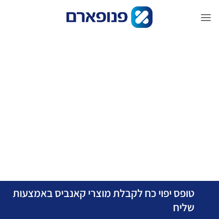
שִׂים
לֵב:
con
בְּאֲתָר
זֶה
מֻפְעֶלֶת
מַעֲרֶכֶת
נָגִישׁ
בִּקְלִיק
הַמְּסַיַּעַת
לִנְגִישׁוּת
הָאֲתָר.
טופס יפוי כח לקבלת מוצרי קאנביס באמצעות
שליח